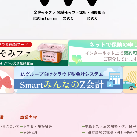
発酵そみファ
発酵そみファ
採用・研修担当
公式Instagram
公式Ｘ
公式Ｘ
徴
事業内容
ZBSについて
不動産・施設管理
業務システムの開発・運用保守
保険代理
IT基盤環境の構築・運用保守・