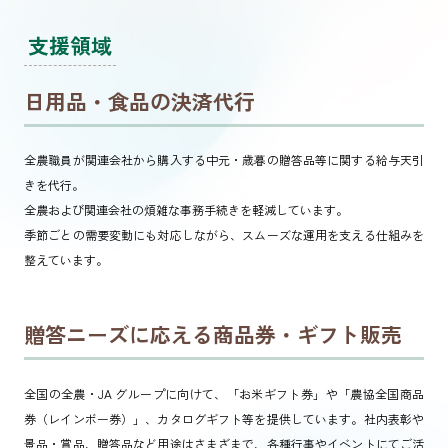
支援領域
発酵そみファ
発酵そみファ
採用・研修担当
公式Instagram
公式Ｘ
公式Ｘ
日用品・食品の決済代行
新卒採用
全農職員が関連会社から購入する中元・歳暮の贈答品等に関する給与天引
キャリア採用
きを代行。
全農および関連会社の煩雑な事務手続きを軽減しています。
季節ごとの需要変動にも対応しながら、スムーズな運用を支える仕組みを
整えています。
贈答ニーズに応える商品券・ギフト販売
全国の全農・JA グループに向けて、「お米ギフト券」や「農協全国商品
券（レインボー券）」、カタログギフト等を提供しています。社内表彰や
景品・賞品、贈答品など用途はさまざまで、各種行事やイベントにてご活