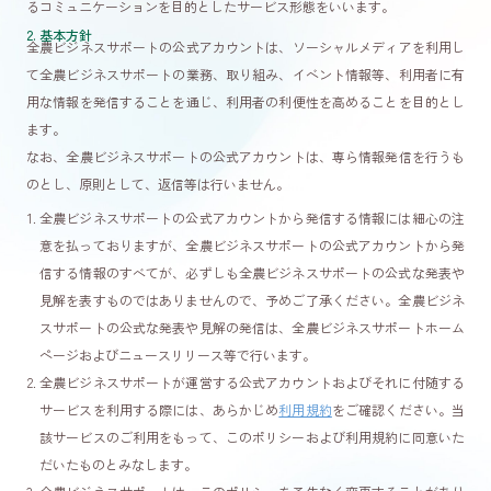
るコミュニケーションを目的としたサービス形態をいいます。
2. 基本方針
全農ビジネスサポートの公式アカウントは、ソーシャルメディアを利用し
発酵そみファ
発酵そみファ
採用・研修担当
て全農ビジネスサポートの業務、取り組み、イベント情報等、利用者に有
公式Instagram
公式Ｘ
公式Ｘ
用な情報を発信することを通じ、利用者の利便性を高めることを目的とし
ます。
新卒採用
なお、全農ビジネスサポートの公式アカウントは、専ら情報発信を行うも
キャリア採用
のとし、原則として、返信等は行いません。
全農ビジネスサポートの公式アカウントから発信する情報には細心の注
意を払っておりますが、全農ビジネスサポートの公式アカウントから発
信する情報のすべてが、必ずしも全農ビジネスサポートの公式な発表や
見解を表すものではありませんので、予めご了承ください。全農ビジネ
スサポートの公式な発表や見解の発信は、全農ビジネスサポートホーム
ページおよびニュースリリース等で行います。
全農ビジネスサポートが運営する公式アカウントおよびそれに付随する
サービスを利用する際には、あらかじめ
利用規約
をご確認ください。当
該サービスのご利用をもって、このポリシーおよび利用規約に同意いた
だいたものとみなします。