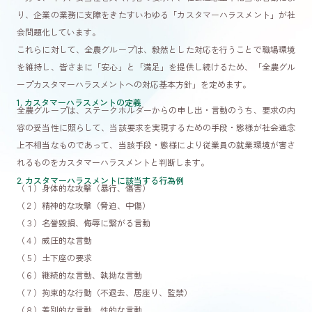
り、企業の業務に支障をきたすいわゆる「カスタマーハラスメント」が社
会問題化しています。
発酵そみファ
発酵そみファ
採用・研修担当
公式Instagram
公式Ｘ
公式Ｘ
これらに対して、全農グループは、毅然とした対応を行うことで職場環境
を維持し、皆さまに「安心」と「満足」を提供し続けるため、「全農グル
ープカスタマーハラスメントへの対応基本方針」を定めます。
新卒採用
1. カスタマーハラスメントの定義
全農グループは、ステークホルダーからの申し出・言動のうち、要求の内
キャリア採用
容の妥当性に照らして、当該要求を実現するための手段・態様が社会通念
上不相当なものであって、当該手段・態様により従業員の就業環境が害さ
れるものをカスタマーハラスメントと判断します。
2. カスタマーハラスメントに該当する行為例
（１）身体的な攻撃（暴行、傷害）
（２）精神的な攻撃（脅迫、中傷）
（３）名誉毀損、侮辱に繋がる言動
（４）威圧的な言動
（５）土下座の要求
（６）継続的な言動、執拗な言動
（７）拘束的な行動（不退去、居座り、監禁）
（８）差別的な言動、性的な言動