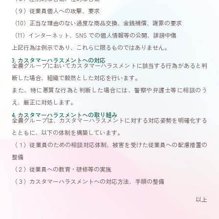
（９）従業員個人への攻撃、要求
（10）正当な理由のない過度な商品交換、金銭補償、謝罪の要求
（11）インターネット、SNS での個人情報等の公開、誹謗中傷
上記行為は例示であり、これらに限るものではありません。
3. カスタマーハラスメントへの対応
全農グループにおいてカスタマーハラスメントに該当する行為があると判
断した場合、組織で毅然とした対応を行います。
また、特に悪質な行為と判断した場合には、警察や弁護士等に相談のう
え、厳正に対処します。
4. カスタマーハラスメントへの取り組み
全農グループは、カスタマーハラスメントに対する対応姿勢を明確化する
とともに、以下の体制を構築しています。
（１）従業員のための相談対応体制、被害を受けた従業員への配慮措置の
整備
（２）従業員への教育・研修等の実施
（３）カスタマーハラスメントへの対応方法、手順の整備
以上